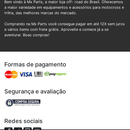
Bem vindo à Mx Parts, a maior loja off- road do Brasil. Oferecemos
a maior variedade em equipamentos e acessórios para motocross e
trilha, das melhores marcas do mercado.
Comprando na Mx Parts você consegue pagar em até 12X sem juros
e vários items com frete grátis. Aproveite e comece já a se
aventurar. Boas compras!
Formas de pagamento
Segurança e avaliação
Redes sociais