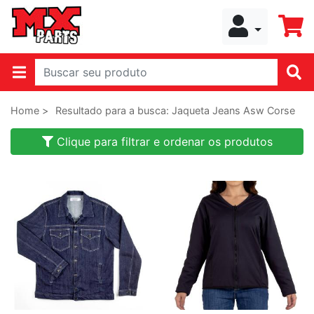
Home >
Resultado para a busca: Jaqueta Jeans Asw Corse
Clique para filtrar e ordenar os produtos