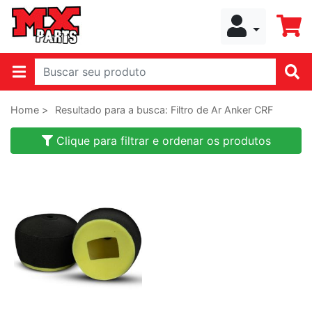
Home >
Resultado para a busca: Filtro de Ar Anker CRF
Clique para filtrar e ordenar os produtos