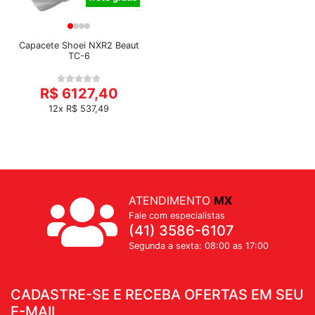
Capacete Shoei NXR2 Beaut
TC-6
R$ 6127,40
12x R$ 537,49
ATENDIMENTO
MX
Fale com especialistas
(41) 3586-6107
Segunda a sexta: 08:00 as 17:00
CADASTRE-SE E RECEBA OFERTAS EM SEU
E-MAIL