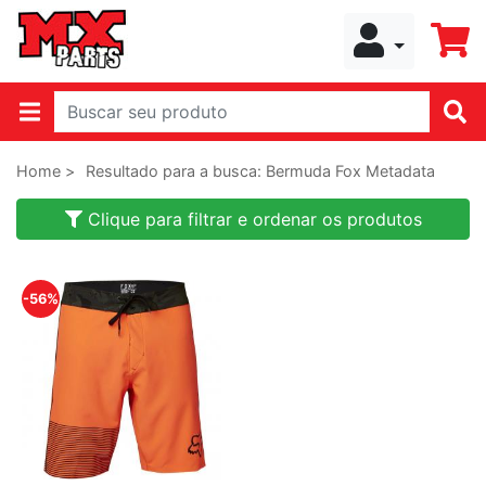
Home >
Resultado para a busca: Bermuda Fox Metadata
Clique para filtrar e ordenar os produtos
-56%