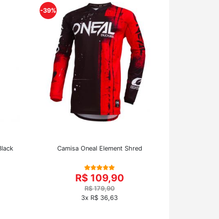
-39%
Black
Camisa Oneal Element Shred
R$ 109,90
R$ 179,90
3x R$ 36,63