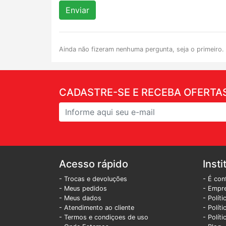
Enviar
Ainda não fizeram nenhuma pergunta, seja o primeiro.
CADASTRE-SE E RECEBA OFERTAS
Acesso rápido
Insti
- Trocas e devoluções
- É con
- Meus pedidos
- Empr
- Meus dados
- Polít
- Atendimento ao cliente
- Polít
- Termos e condiçoes de uso
- Polít