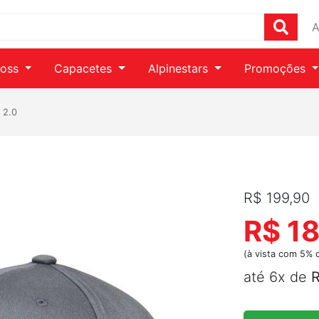
A
ross
Capacetes
Alpinestars
Promoções
 2.0
R$ 199,90
R$ 18
(à vista com 5% 
até 6x de
R