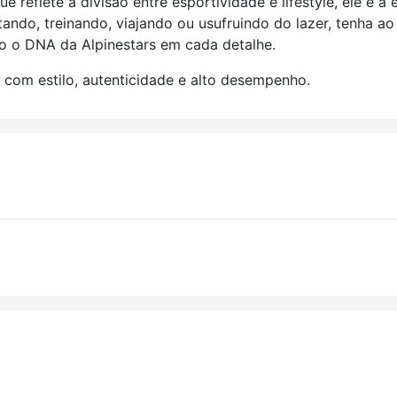
e reflete a divisão entre esportividade e lifestyle, ele é 
ndo, treinando, viajando ou usufruindo do lazer, tenha ao
do o DNA da Alpinestars em cada detalhe.
a com estilo, autenticidade e alto desempenho.