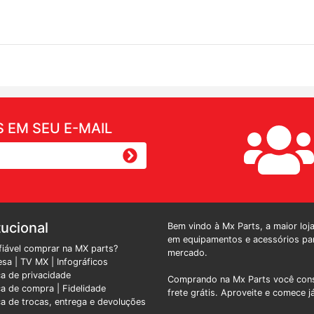
 EM SEU E-MAIL
tucional
Bem vindo à Mx Parts, a maior loj
em equipamentos e acessórios par
fiável comprar na MX parts?
mercado.
esa
|
TV MX
|
Infográficos
ica de privacidade
Comprando na Mx Parts você cons
ica de compra |
Fidelidade
frete grátis. Aproveite e comece j
ica de trocas, entrega e devoluções