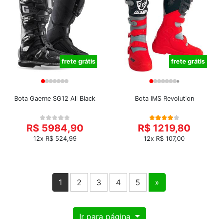
frete grátis
frete grátis
Bota Gaerne SG12 All Black
Bota IMS Revolution
R$ 5984,90
R$ 1219,80
12x R$ 524,99
12x R$ 107,00
1
2
3
4
5
»
Ir para página