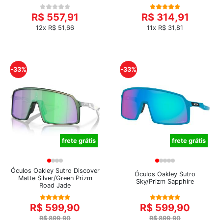
R$ 557,91
R$ 314,91
12x R$ 51,66
11x R$ 31,81
-33%
-33%
frete grátis
frete grátis
Óculos Oakley Sutro Discover
Óculos Oakley Sutro
Matte Silver/Green Prizm
Sky/Prizm Sapphire
Road Jade
R$ 599,90
R$ 599,90
R$ 899,90
R$ 899,90