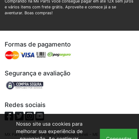
Comprando na Mx Parts você consegue pagar em até 12X sem juros
e vários items com frete grátis. Aproveite e comece já a se
aventurar. Boas compras!
Formas de pagamento
Segurança e avaliação
Redes sociais
Nosso site usa cookies para
melhorar sua experiência de
MX Parts Comercio Artigos Esportivos Eireli - ME | CNPJ:
navegação. Ao continuar
Concordar