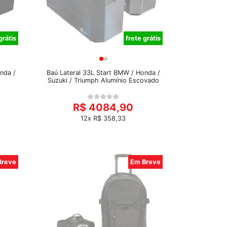
grátis
frete grátis
nda /
Baú Lateral 33L Start BMW / Honda /
Suzuki / Triumph Alumínio Escovado
R$ 4084,90
12x R$ 358,33
Breve
Em Breve