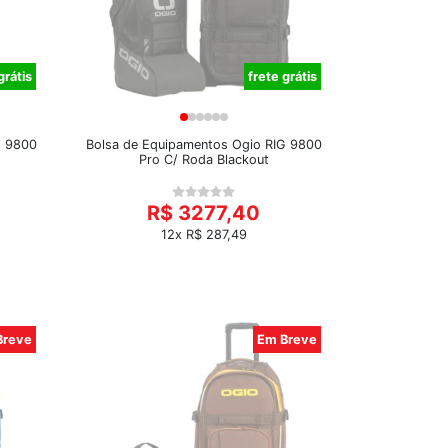
grátis
frete grátis
G 9800
Bolsa de Equipamentos Ogio RIG 9800
Pro C/ Roda Blackout
R$ 3277,40
12x R$ 287,49
Breve
Em Breve