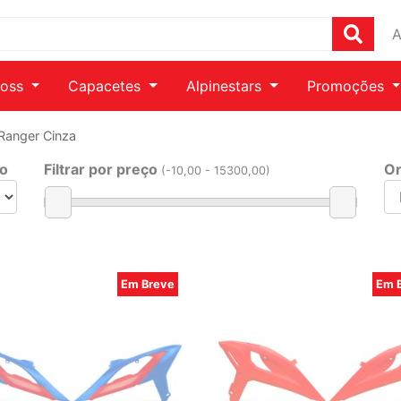
A
ross
Capacetes
Alpinestars
Promoções
 Ranger Cinza
ho
Filtrar por preço
Or
(
-10
,00 -
15300
,00)
Em Breve
Em 