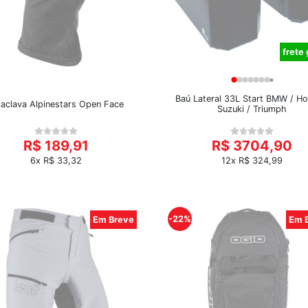
frete 
Baú Lateral 33L Start BMW / Ho
laclava Alpinestars Open Face
Suzuki / Triumph
R$ 189,91
R$ 3704,90
6x R$ 33,32
12x R$ 324,99
-22%
Em Breve
Em 