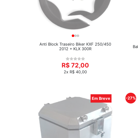
Anti Block Traseiro Biker KXF 250/450
Ba
2012 + KLX 300R
R$ 72,00
2x R$ 40,00
-27%
Em Breve