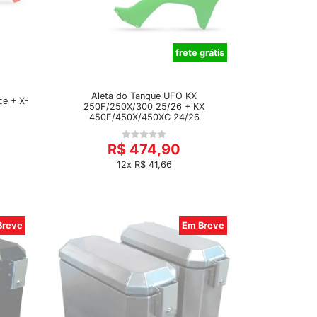
frete grátis
Aleta do Tanque UFO KX
ce + X-
250F/250X/300 25/26 + KX
450F/450X/450XC 24/26
R$ 474,90
12x R$ 41,66
Breve
Em Breve