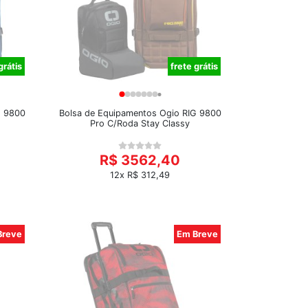
grátis
frete grátis
G 9800
Bolsa de Equipamentos Ogio RIG 9800
Pro C/Roda Stay Classy
R$ 3562,40
12x R$ 312,49
Breve
Em Breve