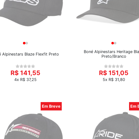
Boné Alpinestars Heritage Bl
 Alpinestars Blaze Flexfit Preto
Preto/Branco
R$ 141,55
R$ 151,05
4x R$ 37,25
5x R$ 31,80
Em Breve
Em 