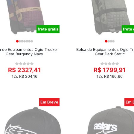
frete grátis
frete 
a de Equipamentos Ogio Trucker
Bolsa de Equipamentos Ogio Tr
Gear Burgundy Navy
Gear Dark Static
R$ 2327,41
R$ 1799,91
12x R$ 204,16
12x R$ 166,66
Em Breve
Em 