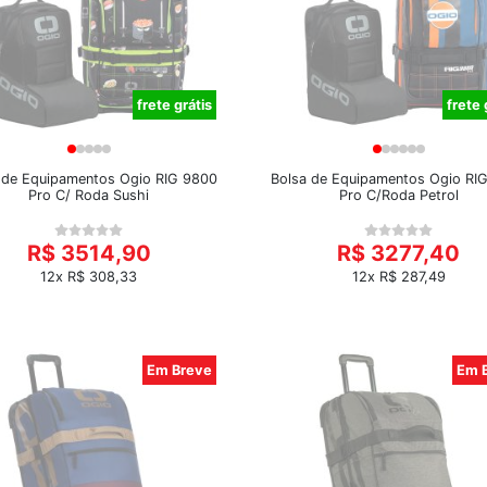
frete grátis
frete 
 de Equipamentos Ogio RIG 9800
Bolsa de Equipamentos Ogio RI
Pro C/ Roda Sushi
Pro C/Roda Petrol
R$ 3514,90
R$ 3277,40
12x R$ 308,33
12x R$ 287,49
Em Breve
Em 