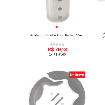
A
Abafador DB Killer Foco Racing 40mm
2
R$ 79,13
2x R$ 41,65
Em Breve