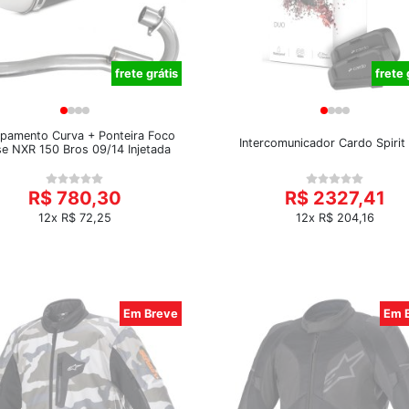
frete grátis
frete 
pamento Curva + Ponteira Foco
Intercomunicador Cardo Spirit
se NXR 150 Bros 09/14 Injetada
R$ 780,30
R$ 2327,41
12x R$ 72,25
12x R$ 204,16
Em Breve
Em 