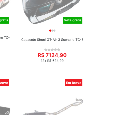
grátis
frete grátis
ine TC-
Capacete Shoei GT-Air 3 Scenario TC-5
R$ 7124,90
12x R$ 624,99
Breve
Em Breve