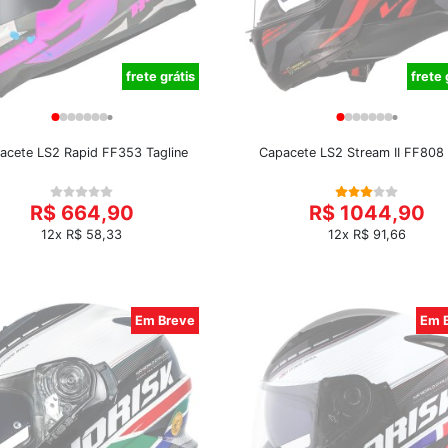
frete grátis
frete 
acete LS2 Rapid FF353 Tagline
Capacete LS2 Stream II FF808
R$ 664,90
R$ 1044,90
12x R$ 58,33
12x R$ 91,66
Em Breve
Em 