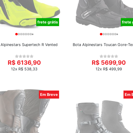
frete grátis
frete 
 Alpinestars Supertech R Vented
Bota Alpinestars Toucan Gore-Te
R$ 6136,90
R$ 5699,90
12x R$ 538,33
12x R$ 499,99
Em Breve
Em 