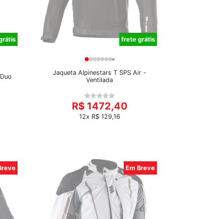
grátis
frete grátis
Jaqueta Alpinestars T SPS Air -
 Duo
Ventilada
R$ 1472,40
12x R$ 129,16
Breve
Em Breve