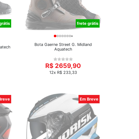
grátis
frete grátis
Bota Gaerne Street G. Midland
uatech
Aquatech
R$ 2659,90
12x R$ 233,33
Breve
Em Breve