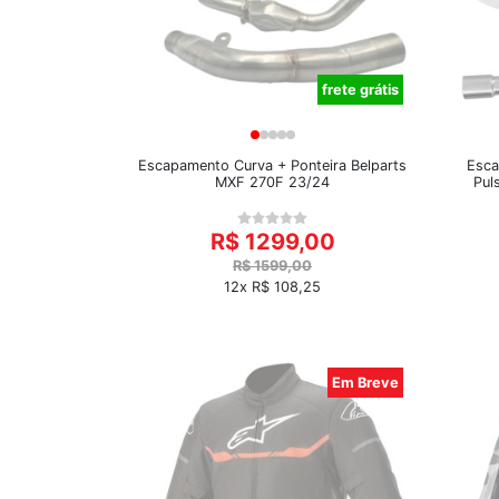
frete grátis
Escapamento Curva + Ponteira Belparts
Esca
MXF 270F 23/24
Pul
R$ 1299,00
R$ 1599,00
12x R$ 108,25
Em Breve