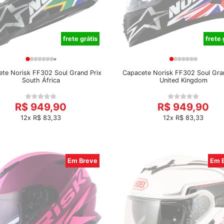
frete grátis
frete 
te Norisk FF302 Soul Grand Prix
Capacete Norisk FF302 Soul Gra
South África
United Kingdom
R$ 949,90
R$ 949,90
12x R$ 83,33
12x R$ 83,33
Em Breve
Em 