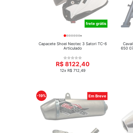
frete grátis
Capacete Shoei Neotec 3 Satori TC-6
Caval
Articulado
650 07
R$ 8122,40
12x R$ 712,49
-19%
Em Breve