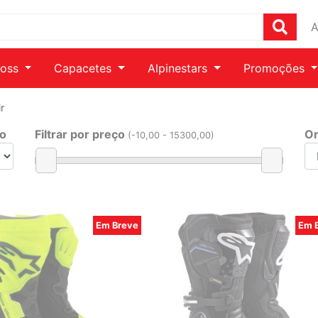
A
ross
Capacetes
Alpinestars
Promoções
r
ho
Filtrar por preço
Or
(
-10
,00 -
15300
,00)
Em Breve
Em 