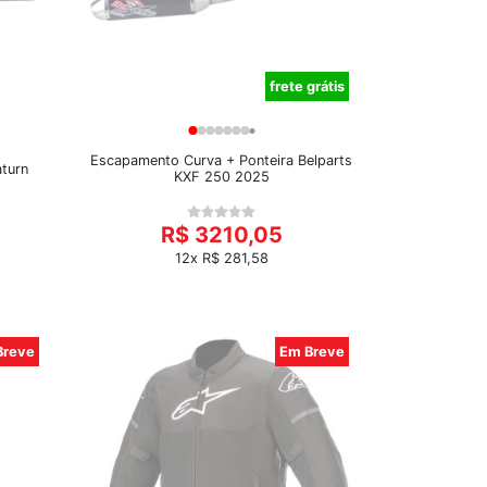
frete grátis
Escapamento Curva + Ponteira Belparts
aturn
KXF 250 2025
R$ 3210,05
12x R$ 281,58
Breve
Em Breve