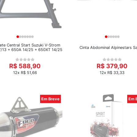
ete Central Start Suzuki V-Strom
Cinta Abdominal Alpinestars S
/13 + 650A 14/25 + 650XT 14/25
R$ 588,90
R$ 379,90
12x R$ 51,66
12x R$ 33,33
Em Breve
Em 