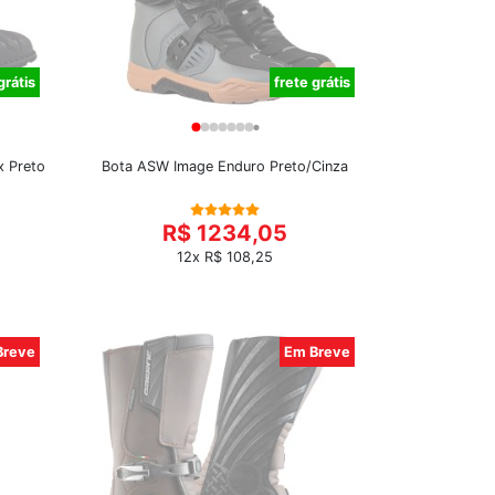
grátis
frete grátis
x Preto
Bota ASW Image Enduro Preto/Cinza
R$ 1234,05
12x R$ 108,25
Breve
Em Breve