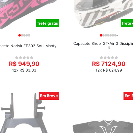
frete grátis
frete 
Capacete Shoei GT-Air 3 Discipl
acete Norisk FF302 Soul Manty
6
R$ 949,90
R$ 7124,90
12x R$ 83,33
12x R$ 624,99
Em Breve
Em 