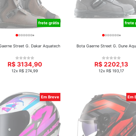
frete grátis
frete 
Gaerne Street G. Dakar Aquatech
Bota Gaerne Street G. Dune Aq
R$ 3134,90
R$ 2202,13
12x R$ 274,99
12x R$ 193,17
Em Breve
Em 