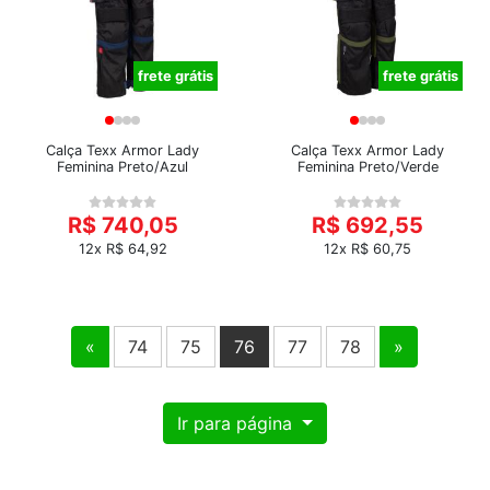
frete grátis
frete grátis
Calça Texx Armor Lady
Calça Texx Armor Lady
Feminina Preto/Azul
Feminina Preto/Verde
R$ 740,05
R$ 692,55
12x R$ 64,92
12x R$ 60,75
«
74
75
76
77
78
»
Ir para página