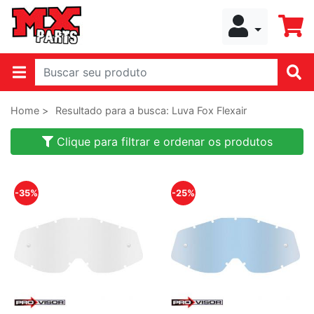
Home >
Resultado para a busca: Luva Fox Flexair
Clique para filtrar e ordenar os produtos
-35%
-25%