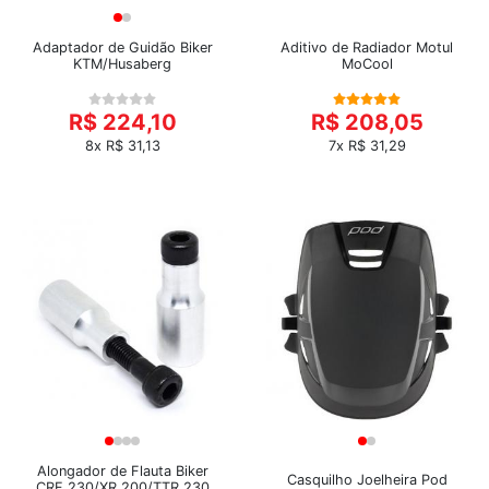
Adaptador de Guidão Biker
Aditivo de Radiador Motul
KTM/Husaberg
MoCool
R$ 224,10
R$ 208,05
8x R$ 31,13
7x R$ 31,29
Alongador de Flauta Biker
Casquilho Joelheira Pod
CRF 230/XR 200/TTR 230