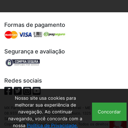
Formas de pagamento
Segurança e avaliação
Redes sociais
Nosso site usa cookies para
melhorar sua experiência de
MX Parts Comercio Artigos Esportivos Eireli - ME | CNPJ:
navegação. Ao continuar
Concordar
08.933.109/0001-93 | Rua Joaquim Nabuco, 1325 - São Cristóvão,
navegando, você concorda com a
São José dos Pinhais - PR, 83040-210
Copyright © 2007-2026 mxparts.com.br. Todos os direitos
nossa
Política de Privacidade.