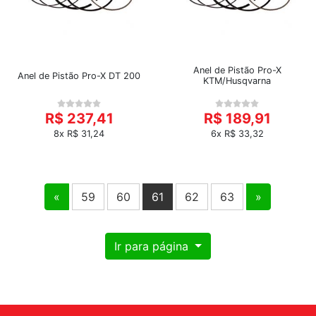
Anel de Pistão Pro-X
Anel de Pistão Pro-X DT 200
KTM/Husqvarna
R$ 237,41
R$ 189,91
8x R$ 31,24
6x R$ 33,32
«
59
60
61
62
63
»
Ir para página