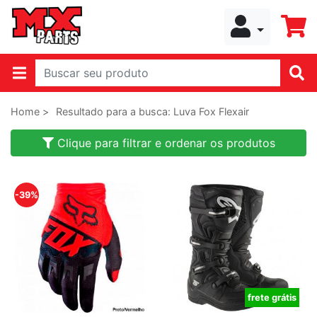
Home >
Resultado para a busca: Luva Fox Flexair
Clique para filtrar e ordenar os produtos
-39%
frete grátis