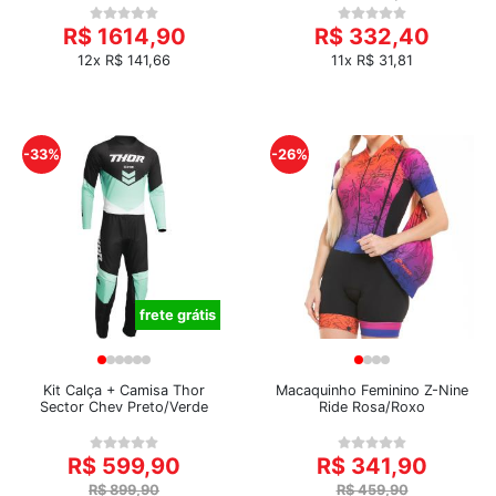
R$ 1614,90
R$ 332,40
12x R$ 141,66
11x R$ 31,81
-33%
-26%
frete grátis
Kit Calça + Camisa Thor
Macaquinho Feminino Z-Nine
Sector Chev Preto/Verde
Ride Rosa/Roxo
R$ 599,90
R$ 341,90
R$ 899,90
R$ 459,90