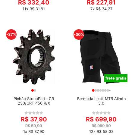
R$ 332,40
R$ 227,91
11x R$ 31,81
7x R$ 34,27
-37%
-30%
frete grátis
Pinhão StocoParts CR
Bermuda Leatt MTB Allmtn
250/CRF 450 R/X
3.0
R$ 37,90
R$ 699,90
R$ 59,90
R$ 999,90
1x R$ 37,90
12x R$ 58,33