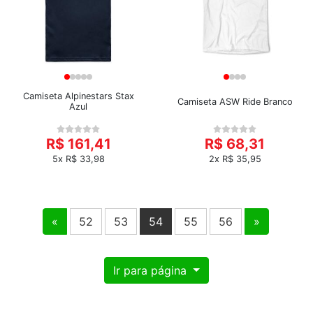
Camiseta Alpinestars Stax
Camiseta ASW Ride Branco
Azul
R$ 161,41
R$ 68,31
5x R$ 33,98
2x R$ 35,95
«
52
53
54
55
56
»
Ir para página