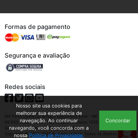
Formas de pagamento
Segurança e avaliação
Redes sociais
Nosso site usa cookies para
melhorar sua experiência de
MX Parts Comercio Artigos Esportivos Eireli - ME | CNPJ:
navegação. Ao continuar
Concordar
08.933.109/0001-93 | Rua Joaquim Nabuco, 1325 - São Cristóvão,
navegando, você concorda com a
São José dos Pinhais - PR, 83040-210
Copyright © 2007-2026 mxparts.com.br. Todos os direitos
nossa
Política de Privacidade.