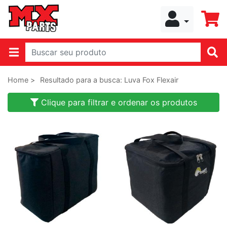
Home >
Resultado para a busca: Luva Fox Flexair
Clique para filtrar e ordenar os produtos