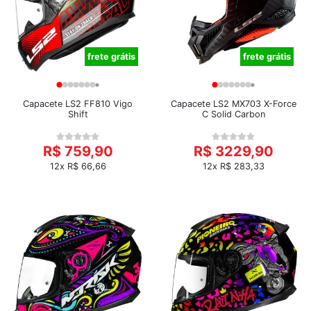
frete grátis
frete grátis
Capacete LS2 FF810 Vigo
Capacete LS2 MX703 X-Force
Shift
C Solid Carbon
R$ 759,90
R$ 3229,90
12x R$ 66,66
12x R$ 283,33