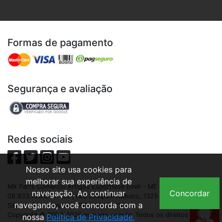
Formas de pagamento
Segurança e avaliação
Redes sociais
Nosso site usa cookies para
melhorar sua experiência de
MX Parts Comercio Artigos Esportivos Eireli - ME | CNPJ:
navegação. Ao continuar
Concordar
08.933.109/0001-93 | Rua Joaquim Nabuco, 1325 - São Cristóvão,
navegando, você concorda com a
São José dos Pinhais - PR, 83040-210
Copyright © 2007-2026 mxparts.com.br. Todos os direitos
nossa
Política de Privacidade.