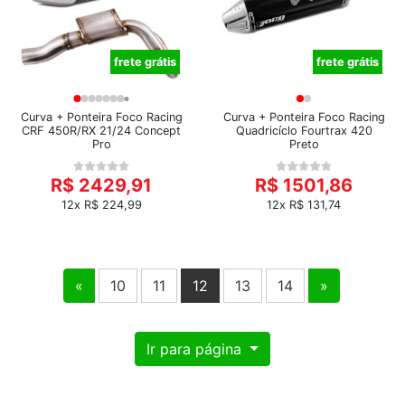
frete grátis
frete grátis
Curva + Ponteira Foco Racing
Curva + Ponteira Foco Racing
CRF 450R/RX 21/24 Concept
Quadricíclo Fourtrax 420
Pro
Preto
R$ 2429,91
R$ 1501,86
12x R$ 224,99
12x R$ 131,74
«
10
11
12
13
14
»
Ir para página