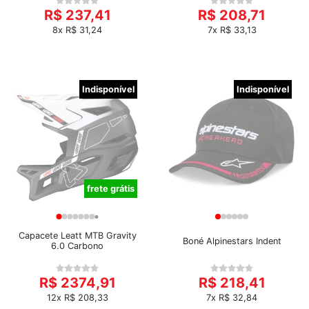
R$ 237,41
R$ 208,71
8x R$ 31,24
7x R$ 33,13
Indisponível
Indisponível
frete grátis
Capacete Leatt MTB Gravity
Boné Alpinestars Indent
6.0 Carbono
R$ 2374,91
R$ 218,41
12x R$ 208,33
7x R$ 32,84