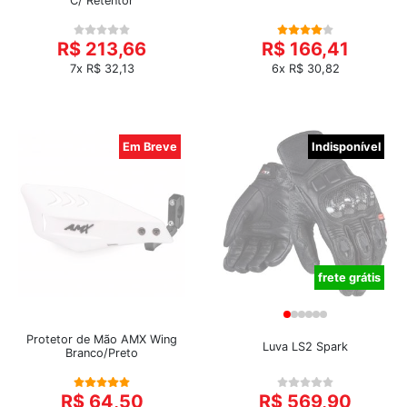
C/ Retentor
R$ 213,66
R$ 166,41
7x R$ 32,13
6x R$ 30,82
Em Breve
Indisponível
frete grátis
Protetor de Mão AMX Wing
Luva LS2 Spark
Branco/Preto
R$ 64,50
R$ 569,90