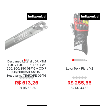
Indisponível
Indisponível
Descanso Lateral JDR KTM
EXC / EXC-F / XC / XC-W
250/300/350 08/16 + XC-F
Luva Texx Pista V2
250/300/350 Até 15 +
Husqvarna TE/FX/FE 09/16
R$ 613,26
R$ 255,55
12x R$ 53,80
8x R$ 33,63