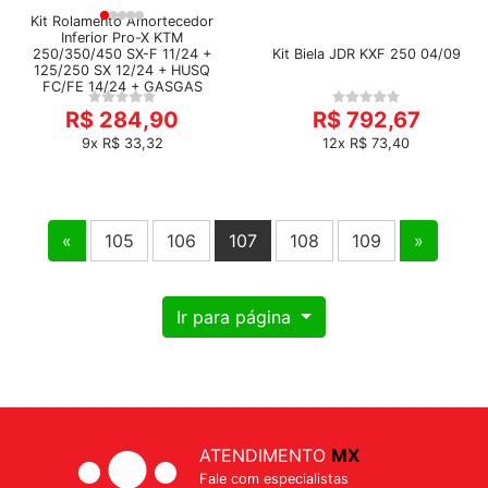
Kit Rolamento Amortecedor
Inferior Pro-X KTM
250/350/450 SX-F 11/24 +
Kit Biela JDR KXF 250 04/09
125/250 SX 12/24 + HUSQ
FC/FE 14/24 + GASGAS
R$ 284,90
R$ 792,67
9x R$ 33,32
12x R$ 73,40
«
105
106
107
108
109
»
Ir para página
ATENDIMENTO
MX
Fale com especialistas