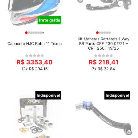
frete grátis
Kit Manetes Retráteis 1 Way
Capacete HJC Rpha 11 Texen
BR Parts CRF 230 07/21 +
CRF 250F 19/25
R$ 3353,40
R$ 218,41
12x R$ 294,16
7x R$ 32,84
Indisponível
Indisponível