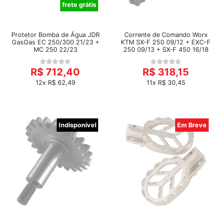
frete grátis
Protetor Bomba de Água JDR
Corrente de Comando Worx
GasGas EC 250/300 21/23 +
KTM SX-F 250 09/12 + EXC-F
MC 250 22/23
250 09/13 + SX-F 450 16/18
R$ 712,40
R$ 318,15
12x R$ 62,49
11x R$ 30,45
Indisponível
Em Breve